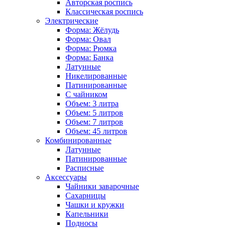
Авторская роспись
Классическая роспись
Электрические
Форма: Жёлудь
Форма: Овал
Форма: Рюмка
Форма: Банка
Латунные
Никелированные
Патинированные
С чайником
Объем: 3 литра
Объем: 5 литров
Объем: 7 литров
Объем: 45 литров
Комбинированные
Латунные
Патинированные
Расписные
Аксессуары
Чайники заварочные
Сахарницы
Чашки и кружки
Капельники
Подносы