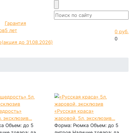
Гарантия
ов
5 лет
0 руб.
0
о
(акция до 31.08.2026)
едрость»
«Русская краса»
, эксклюзив...
жаровой, 5л, эксклюзив...
ка
Объем:
до 5
Форма:
Рюмка
Объем:
до 5
ичие товара:
да
литров
Наличие товара:
да