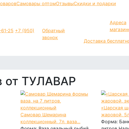
моваров
Самовары оптом
Отзывы
Скидки и подарки
Адреса
магазин
-61-25
+7 (950)
Обратный
звонок
Доставка бесплатн
в от ТУЛАВАР
«Царская щ
Самовар Шемарина
жаровой, 5л
коллекционный, 7л, ваза...
Форма:
Бан
Форма:
Ваза овальный рыбий
литров
Нал