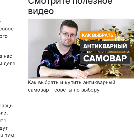
Смотрите полезное
видео
е
совое
ого
з нас
м деле
ь
Как выбрать и купить антикварный
самовар - советы по выбору
бразцы
ли,
ите
дут
и тем,