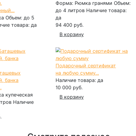
,
Форма:
Рюмка гранями
Объем:
ный...
до 4 литров
Наличие товара:
ка
Объем:
до 5
да
ичие товара:
да
94 400 руб.
В корзину
Подарочный сертификат
аташевых
на любую сумму...
, банка
Наличие товара:
да
.
10 000 руб.
ка купеческая
В корзину
итров
Наличие
.