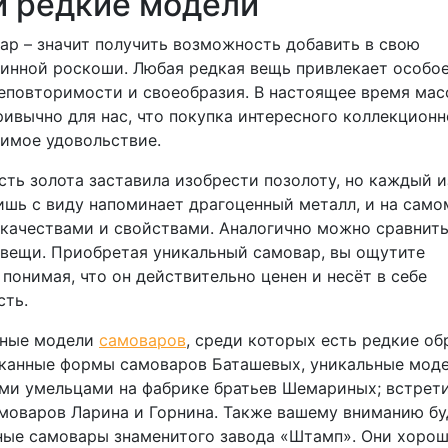
и редкие модели
ар – значит получить возможность добавить в свою
инной роскоши. Любая редкая вещь привлекает особо
неповторимости и своеобразия. В настоящее время мас
ривычно для нас, что покупка интересного коллекционн
имое удовольствие.
сть золота заставила изобрести позолоту, но каждый и
лишь с виду напоминает драгоценный металл, и на само
 качествами и свойствами. Аналогично можно сравнит
вещи. Приобретая уникальный самовар, вы ощутите
понимая, что он действительно ценен и несёт в себе
сть.
тные модели
самоваров
, среди которых есть редкие о
сканные формы самоваров Баташевых, уникальные моде
ми умельцами на фабрике братьев Шемариных; встрет
моваров Ларина и Горнина. Также вашему вниманию бу
ые самовары знаменитого завода «Штамп». Они хорош