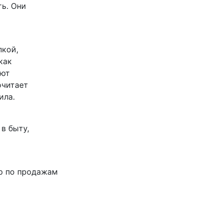
ть. Они
пкой,
как
ают
очитает
ила.
в быту,
р по продажам