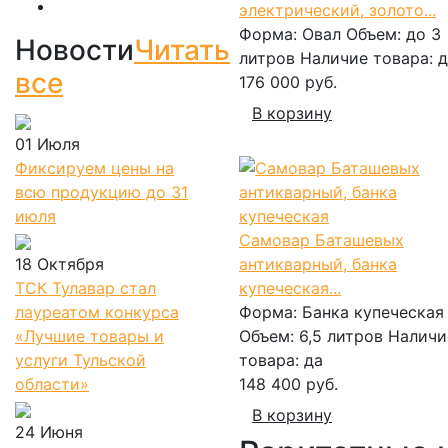
электрический, золото...
Форма:
Овал
Объем:
до 3
Новости
Читать
литров
Наличие товара:
д
все
176 000 руб.
В корзину
01 Июля
Фиксируем цены на
всю продукцию до 31
июля
Самовар Баташевых
18 Октября
антикварный, банка
ТСК Тулавар стал
купеческая...
лауреатом конкурса
Форма:
Банка купеческая
«Лучшие товары и
Объем:
6,5 литров
Наличи
услуги Тульской
товара:
да
области»
148 400 руб.
В корзину
24 Июня