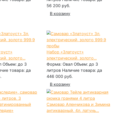
56 200 руб.
В корзину
тоуст»
Набор «Златоуст»
ий, золото...
электрический, золото...
л
Объем:
до 3
Форма:
Овал
Объем:
до 3
ичие товара:
да
литров
Наличие товара:
да
.
446 000 руб.
В корзину
Самовар Аленчикова и Зимина
ледие»
антикварный, 4л, латунь...